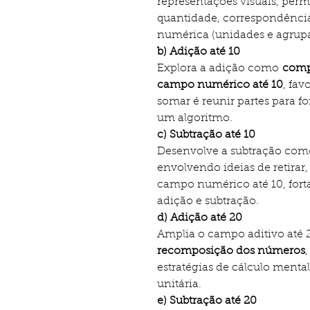
representações visuais, per
quantidade, correspondênci
numérica (unidades e agrup
b) Adição até 10
Explora a adição como
comp
campo numérico até 10
, fa
somar é reunir partes para f
um algoritmo.
c) Subtração até 10
Desenvolve a subtração co
envolvendo ideias de retirar
campo numérico até 10, forta
adição e subtração.
d) Adição até 20
Amplia o campo aditivo até 
recomposição dos números
estratégias de cálculo ment
unitária.
e) Subtração até 20