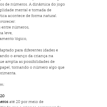
ntos de números. A dinâmica do jogo
agilidade mental e tomada de
ica acontece de forma natural.
avorecer:
 entre números,
ma leve,
amento lógico,
adaptado para diferentes idades e
hando o avanço da criança na
ue amplia as possibilidades de
papel, tornando o número algo que
erimenta.
em:
 20
meros
até 20 por meio de