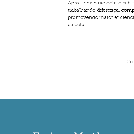
Aprofunda o raciocínio subt
trabalhando
diferença, com
promovendo maior eficiência,
cálculo.
Com