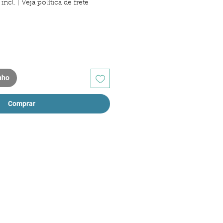
incl.
|
Veja política de frete
nho
Comprar