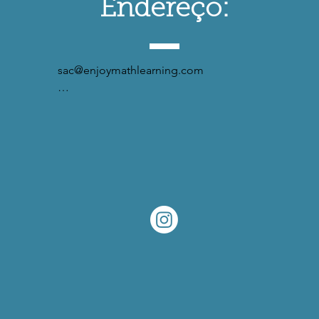
Endereço:
sac@enjoymathlearning.com

Rua: Rio Branco 3177, Centro. 
Florianópolis- SC.