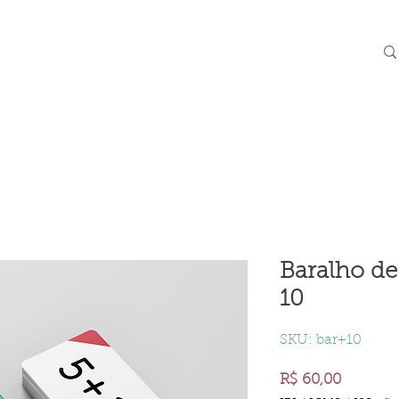
Cursos
Math para Escolas
Contato
amigos
Baralho de
10
SKU: bar+10
Preço
R$ 60,00