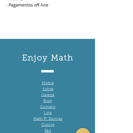
- Pagamentos off-line
Enjoy Math
Home
Sobre
Galeria
Blog
Contato
Loja
Math P/ Escolas
Cursos
Faq