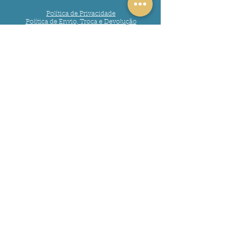
Política de Privacidade
Política de Envio, Troca e Devolução
Endereço:
sac@enjoymathlearning.com

Rua: Rio Branco 3177, Centro. 
Florianópolis- SC.