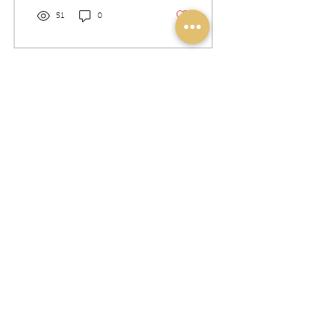
51
0
Enjoy Math
Home
Sobre
Galeria
Blog
Contato
Loja
Math P/ Escolas
Cursos
Faq
Política de Privacidade
Política de Envio, Troca e Devolução