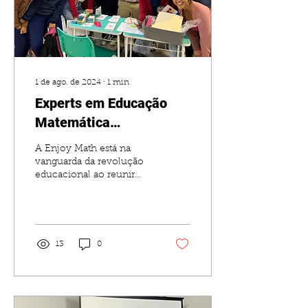
1 de ago. de 2024
∙
1
min
Experts em Educação
Matemática
Transformam o Ensino
A Enjoy Math está na
com a Enjoy Math
vanguarda da revolução
educacional ao reunir
especialistas de renome
mundial para
implementar o método
de matemática...
13
0