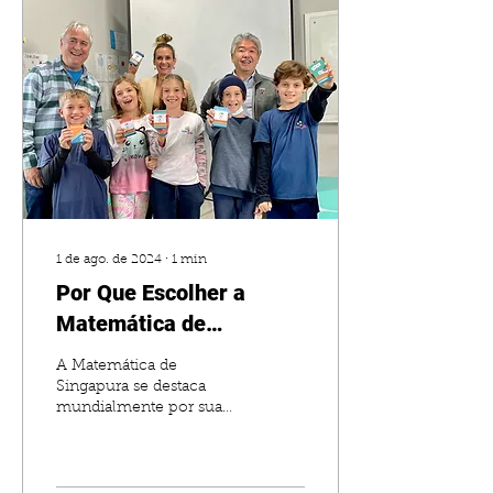
1 de ago. de 2024
∙
1
min
Por Que Escolher a
Matemática de
Singapura? Descubra os
A Matemática de
Benefícios de um
Singapura se destaca
mundialmente por sua
Método Revolucionário
eficácia e inovação no
ensino.